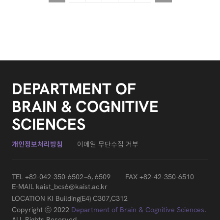
DEPARTMENT OF
BRAIN & COGNITIVE
SCIENCES
개인정보처리방침
이메일 무단수집 거부
TEL
+82-042-350-6502~6, 6509
FAX +82-42-350-6510
E-MAIL
kaist_bcs6@kaist.ac.kr
LOCATION KI Building(E4) C307,C312
Copyright ⓒ 2022
Department of Brain & Cognitive Sciences
.
ALL Rights Reserved.