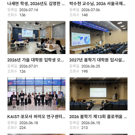
나새연 학생, 2026년도 김영한 글로벌 리더 장학생으로 선정
박수현 교수님, 2026 서울국제도서전 세미나 참여
등록일
2026.07.14
등록일
2026.07.06
조회수
136
조회수
148
2026년 가을 대학원 입학생 오리엔테이션(7/1)
2027년 봄학기 대학원 입시설명회(6/22)
등록일
2026.07.01
등록일
2026.06.25
조회수
126
조회수
198
KAIST-포모사 바이오 연구센터 개소식
2026 봄학기 제13회 콜로퀴움 개최 (김진훈, KAIST)
등록일
2026.06.18
등록일
2026.06.15
조회수
224
조회수
213