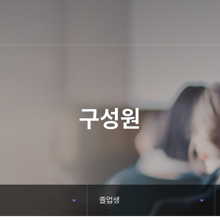
구성원
졸업생