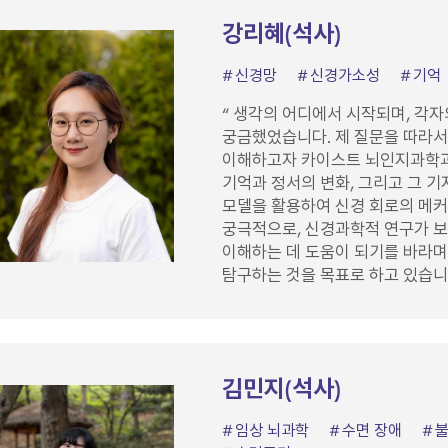
강리혜(석사)
신경망
신경가소성
기억
“ 생각의 어디에서 시작되며, 각
궁금했었습니다. 제 질문을 따라서
이해하고자 카이스트 뇌인지과학과
기억과 정서의 변화, 그리고 그 
모델을 활용하여 신경 회로의 메
궁극적으로, 신경과학적 연구가 보
이해하는 데 도움이 되기를 바라며,
탐구하는 것을 목표로 하고 있습니
김민지(석사)
임상 뇌과학
수면 장애
불