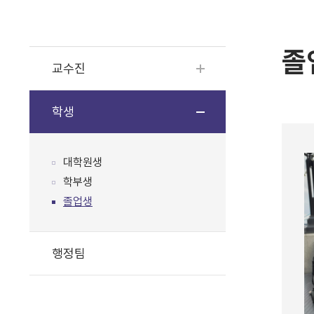
졸
교수진
학생
대학원생
학부생
졸업생
행정팀